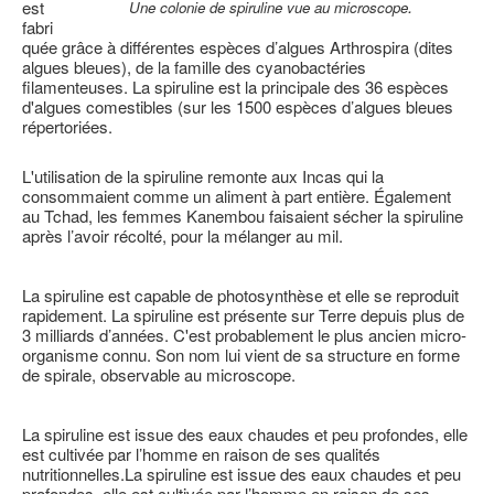
.
est
Une colonie de spiruline vue au microscope
fabri
quée grâce à différentes espèces d’algues Arthrospira (dites
algues bleues), de la famille des cyanobactéries
filamenteuses. La spiruline est la principale des 36 espèces
d'algues comestibles (sur les 1500 espèces d’algues bleues
répertoriées.
L'utilisation de la spiruline remonte aux Incas qui la
consommaient comme un aliment à part entière. Également
au Tchad, les femmes Kanembou faisaient sécher la spiruline
après l’avoir récolté, pour la mélanger au mil.
La spiruline est capable de photosynthèse et elle se reproduit
rapidement. La spiruline est présente sur Terre depuis plus de
3 milliards d’années. C'est probablement le plus ancien micro-
organisme connu. Son nom lui vient de sa structure en forme
de spirale, observable au microscope.
La spiruline est issue des eaux chaudes et peu profondes, elle
est cultivée par l’homme en raison de ses qualités
nutritionnelles.La spiruline est issue des eaux chaudes et peu
profondes, elle est cultivée par l’homme en raison de ses